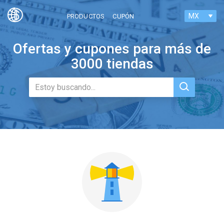
MX
PRODUCTOS
CUPÓN
United States
Russia
Ofertas y cupones para más de
3000 tiendas
United Kingdom
Germany
France
Canada
Nederlands
Ukraine
Australia
South Korea
Belgium