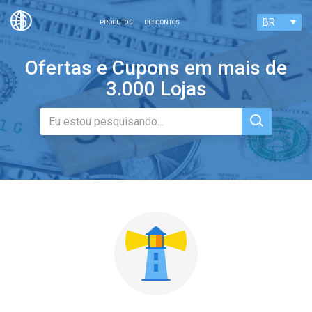
BR
PRODUTOS
DESCONTOS
United States
Russia
Ofertas e Cupons em mais de
3.000 Lojas
United Kingdom
Germany
France
Canada
Nederlands
Ukraine
Australia
South Korea
Belgium